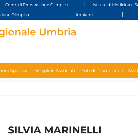
Centri di Preparazione Olimpica
Istituto di Medicina e S
ione Olimpica
Impianti
gionale Umbria
ioni Sportive
Discipline Associate
Enti di Promozione
Asso
SILVIA MARINELLI