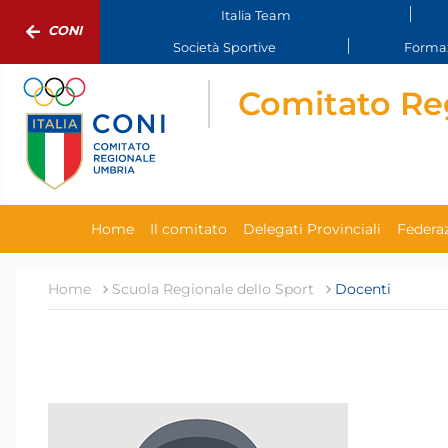
Italia Team
CONI
Società Sportive
Formaz
Comitato Re
Home
Il comitato
Delegati Provinciali
Federaz
Home
Scuola Regionale dello Sport
Docenti