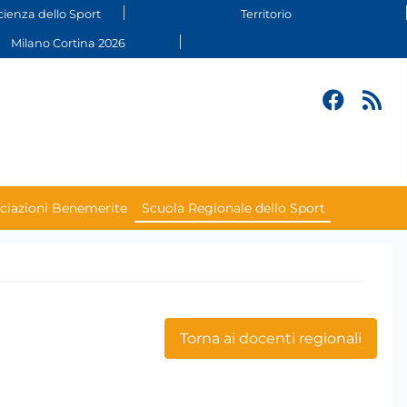
cienza dello Sport
Territorio
Milano Cortina 2026
ciazioni Benemerite
Scuola Regionale dello Sport
Torna ai docenti regionali