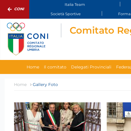
Italia Team
CONI
Società Sportive
Formaz
Comitato Re
Home
Il comitato
Delegati Provinciali
Federaz
Home
Gallery Foto