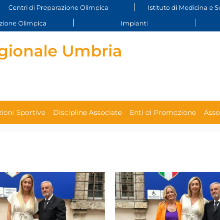
Centri di Preparazione Olimpica
Istituto di Medicina e S
ione Olimpica
Impianti
gionale Umbria
ioni Sportive
Discipline Associate
Enti di Promozione
Asso