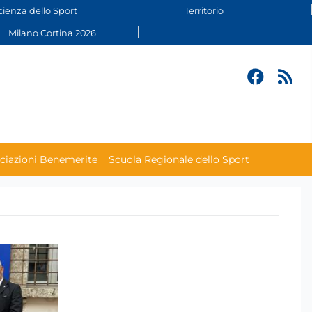
cienza dello Sport
Territorio
Milano Cortina 2026
ciazioni Benemerite
Scuola Regionale dello Sport